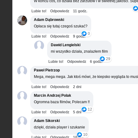
W końcu coś, co działa bez zarzutów i w świetnej jakości. Supe
Lubie to!
Odpowiedz
11 godz.
Adam Dąbrowski
Opłaca się tutaj czegoś szukać?
0
Lubie to!
Odpowiedz
9 godz.
Dawid Lengielski
mi wszystko działa, znalazłem film
29
Lubie to!
Odpowiedz
6 godz.
Paweł Pietrzop
Mega, mega mega. Jak ktoś mówi, że kiepsko wygląda to musi
Lubie to!
Odpowiedz
2 dni
Marcin Andrzej Polak
Ogromna baza filmów, Polecam !!
12
Lubie to!
Odpowiedz
5 dni
Adam Sikorski
dzięki, działa player i szukanie
10
Lubie to!
Odpowiedz
10 dni