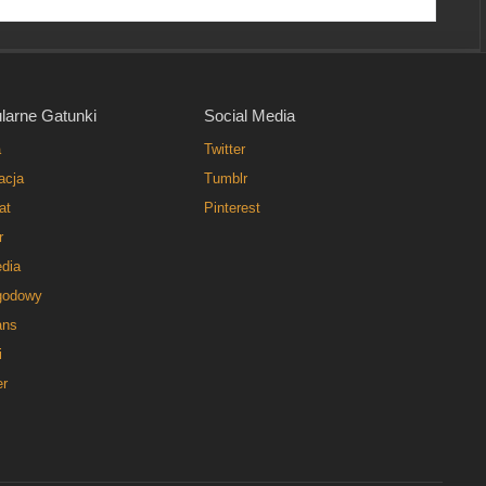
larne Gatunki
Social Media
a
Twitter
acja
Tumblr
at
Pinterest
r
dia
godowy
ns
i
er