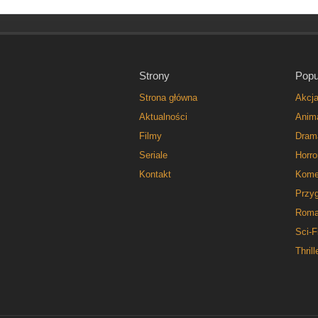
Strony
Popu
Strona główna
Akcj
Aktualności
Anim
Filmy
Dram
Seriale
Horro
Kontakt
Kome
Przy
Roma
Sci-F
Thrill