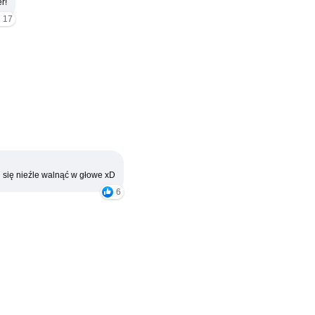
r!
17
 się nieźle walnąć w głowe xD
6