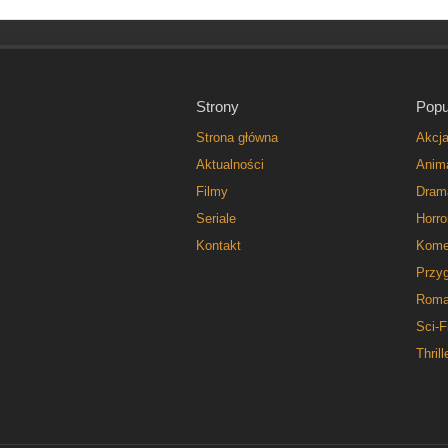
Strony
Popu
Strona główna
Akcj
Aktualności
Anim
Filmy
Dram
Seriale
Horro
Kontakt
Kome
Przy
Roma
Sci-F
Thrill