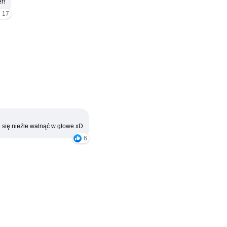
r!
17
 się nieźle walnąć w głowe xD
6