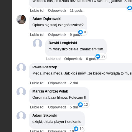
W końcu coś, co działa bez zarzutów i w świetnej jakości. Supe
Lubie to!
Odpowiedz
11 godz.
Adam Dąbrowski
Opłaca się tutaj czegoś szukać?
0
Lubie to!
Odpowiedz
9 godz.
Dawid Lengielski
mi wszystko działa, znalazłem film
29
Lubie to!
Odpowiedz
6 godz.
Paweł Pietrzop
Mega, mega mega. Jak ktoś mówi, że kiepsko wygląda to musi
Lubie to!
Odpowiedz
2 dni
Marcin Andrzej Polak
Ogromna baza filmów, Polecam !!
12
Lubie to!
Odpowiedz
5 dni
Adam Sikorski
dzięki, działa player i szukanie
10
Lubie to!
Odpowiedz
10 dni