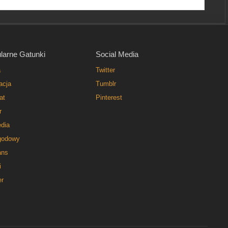
larne Gatunki
Social Media
a
Twitter
acja
Tumblr
at
Pinterest
r
dia
godowy
ns
i
er