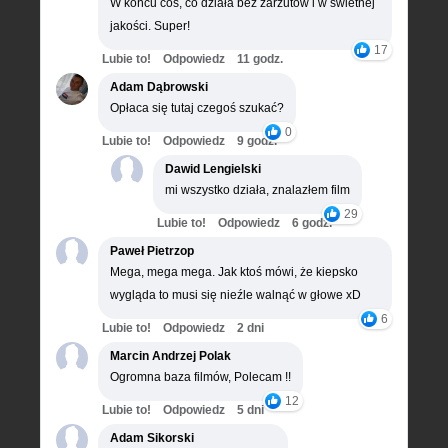
W końcu coś, co działa bez zarzutów i w świetnej
jakości. Super!
17
Lubie to!
Odpowiedz
11 godz.
Adam Dąbrowski
Opłaca się tutaj czegoś szukać?
0
Lubie to!
Odpowiedz
9 godz.
Dawid Lengielski
mi wszystko działa, znalazłem film
29
Lubie to!
Odpowiedz
6 godz.
Paweł Pietrzop
Mega, mega mega. Jak ktoś mówi, że kiepsko
wygląda to musi się nieźle walnąć w głowe xD
6
Lubie to!
Odpowiedz
2 dni
Marcin Andrzej Polak
Ogromna baza filmów, Polecam !!
12
Lubie to!
Odpowiedz
5 dni
Adam Sikorski