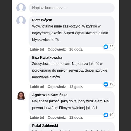
Piotr Wójcik
Wow, totalnie mnie zaskoczyło! Wszystko w
najwyższej jakości. Super! Wyszukiwarka działa
błyskawicznie 🚀
22
Lubie to!
Odpowiedz
16 godz.
Ewa Kwiatkowska
Zdecydowanie polecam. Najlepsza jakość w
porównaniu do innych serwisów. Super szybkie
ładowanie filmów
19
Lubie to!
Odpowiedz
13 godz.
Agnieszka Kamińska
Najlepsza jakość, jaką do tej pory widziałam. Na
pewno tu wrócę! Filmy w świetnej jakości
19
Lubie to!
Odpowiedz
12 godz.
Rafał Jabłoński