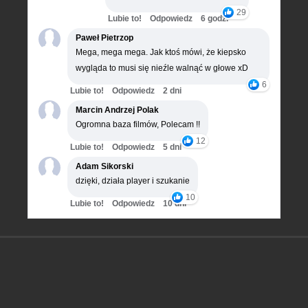
29
Lubie to!
Odpowiedz
6 godz.
Paweł Pietrzop
Mega, mega mega. Jak ktoś mówi, że kiepsko
wygląda to musi się nieźle walnąć w głowe xD
6
Lubie to!
Odpowiedz
2 dni
Marcin Andrzej Polak
Ogromna baza filmów, Polecam !!
12
Lubie to!
Odpowiedz
5 dni
Adam Sikorski
dzięki, działa player i szukanie
10
Lubie to!
Odpowiedz
10 dni