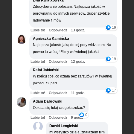
Ewa Kwiatkowska
Zdecydowanie polecam. Najlepsza jakość w
porównaniu do innych serwisów. Super szybkie
ładowanie filmów
19
Lubie to!
Odpowiedz
13 godz.
Agnieszka Kamińska
Najlepsza jakość, jaką do tej pory widziałam. Na
pewno tu wrócę! Filmy w świetnej jakości
19
Lubie to!
Odpowiedz
12 godz.
Rafał Jabłoński
W końcu coś, co działa bez zarzutów i w świetnej
jakości. Super!
17
Lubie to!
Odpowiedz
11 godz.
Adam Dąbrowski
Opłaca się tutaj czegoś szukać?
0
Lubie to!
Odpowiedz
9 godz.
Dawid Lengielski
mi wszystko działa, znalazłem film