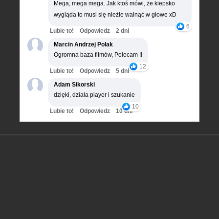
Mega, mega mega. Jak ktoś mówi, że kiepsko
wygląda to musi się nieźle walnąć w głowe xD
6
Lubie to!
Odpowiedz
2 dni
Marcin Andrzej Polak
Ogromna baza filmów, Polecam !!
12
Lubie to!
Odpowiedz
5 dni
Adam Sikorski
dzięki, działa player i szukanie
10
Lubie to!
Odpowiedz
10 dni