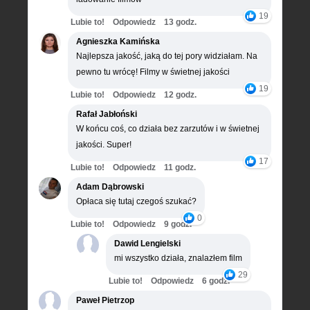
19
Lubie to!
Odpowiedz
13 godz.
Agnieszka Kamińska
Najlepsza jakość, jaką do tej pory widziałam. Na
pewno tu wrócę! Filmy w świetnej jakości
19
Lubie to!
Odpowiedz
12 godz.
Rafał Jabłoński
W końcu coś, co działa bez zarzutów i w świetnej
jakości. Super!
17
Lubie to!
Odpowiedz
11 godz.
Adam Dąbrowski
Opłaca się tutaj czegoś szukać?
0
Lubie to!
Odpowiedz
9 godz.
Dawid Lengielski
mi wszystko działa, znalazłem film
29
Lubie to!
Odpowiedz
6 godz.
Paweł Pietrzop