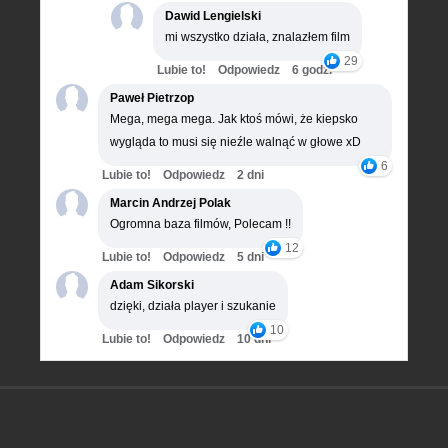
Dawid Lengielski
mi wszystko działa, znalazłem film
29
Lubie to!
Odpowiedz
6 godz.
Paweł Pietrzop
Mega, mega mega. Jak ktoś mówi, że kiepsko
wygląda to musi się nieźle walnąć w głowe xD
6
Lubie to!
Odpowiedz
2 dni
Marcin Andrzej Polak
Ogromna baza filmów, Polecam !!
12
Lubie to!
Odpowiedz
5 dni
Adam Sikorski
dzięki, działa player i szukanie
10
Lubie to!
Odpowiedz
10 dni