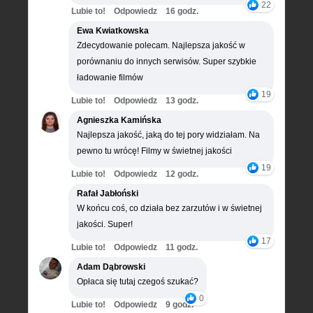
22
Lubie to!
Odpowiedz
16 godz.
Ewa Kwiatkowska
Zdecydowanie polecam. Najlepsza jakość w
porównaniu do innych serwisów. Super szybkie
ładowanie filmów
19
Lubie to!
Odpowiedz
13 godz.
Agnieszka Kamińska
Najlepsza jakość, jaką do tej pory widziałam. Na
pewno tu wrócę! Filmy w świetnej jakości
19
Lubie to!
Odpowiedz
12 godz.
Rafał Jabłoński
W końcu coś, co działa bez zarzutów i w świetnej
jakości. Super!
17
Lubie to!
Odpowiedz
11 godz.
Adam Dąbrowski
Opłaca się tutaj czegoś szukać?
0
Lubie to!
Odpowiedz
9 godz.