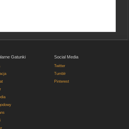
larne Gatunki
Social Media
a
Twitter
acja
Tumblr
at
Pinterest
r
dia
godowy
ns
i
er