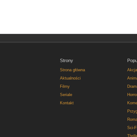
Strony
Popu
Strona główna
Akcj
Aktualności
Anim
Filmy
Dram
Seriale
Horro
Kontakt
Kome
Przy
Roma
Sci-F
Thrill