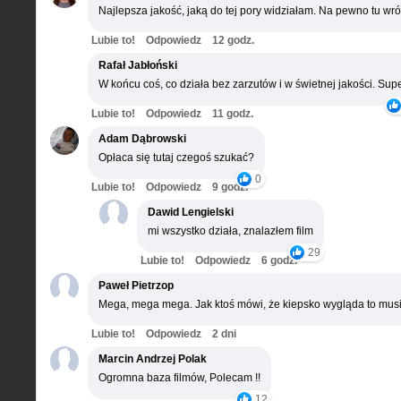
Najlepsza jakość, jaką do tej pory widziałam. Na pewno tu wró
Lubie to!
Odpowiedz
12 godz.
Rafał Jabłoński
W końcu coś, co działa bez zarzutów i w świetnej jakości. Supe
Lubie to!
Odpowiedz
11 godz.
Adam Dąbrowski
Opłaca się tutaj czegoś szukać?
0
Lubie to!
Odpowiedz
9 godz.
Dawid Lengielski
mi wszystko działa, znalazłem film
29
Lubie to!
Odpowiedz
6 godz.
Paweł Pietrzop
Mega, mega mega. Jak ktoś mówi, że kiepsko wygląda to musi
Lubie to!
Odpowiedz
2 dni
Marcin Andrzej Polak
Ogromna baza filmów, Polecam !!
12