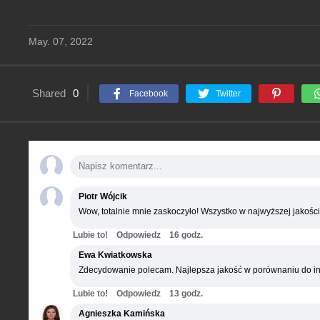
May. 07, 2022
Shared
0
Facebook
Twitter
Piotr Wójcik
Wow, totalnie mnie zaskoczyło! Wszystko w najwyższej jakości
Lubie to!
Odpowiedz
16 godz.
Ewa Kwiatkowska
Zdecydowanie polecam. Najlepsza jakość w porównaniu do in
Lubie to!
Odpowiedz
13 godz.
Agnieszka Kamińska