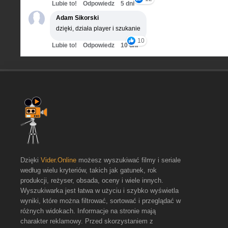
Lubie to!
Odpowiedz
5 dni
Adam Sikorski
dzięki, działa player i szukanie
10
Lubie to!
Odpowiedz
10 dni
Dzięki
Vider.Online
możesz wyszukiwać filmy i seriale
według wielu kryteriów, takich jak gatunek, rok
produkcji, reżyser, obsada, oceny i wiele innych.
Wyszukiwarka jest łatwa w użyciu i szybko wyświetla
wyniki, które można filtrować, sortować i przeglądać w
różnych widokach. Informacje na stronie mają
charakter reklamowy. Przed skorzystaniem z