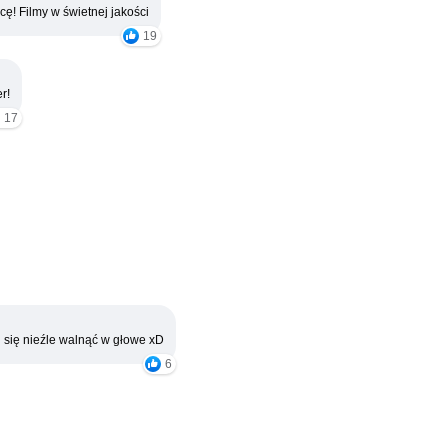
cę! Filmy w świetnej jakości
19
r!
17
 się nieźle walnąć w głowe xD
6