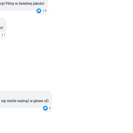
cę! Filmy w świetnej jakości
19
r!
17
 się nieźle walnąć w głowe xD
6