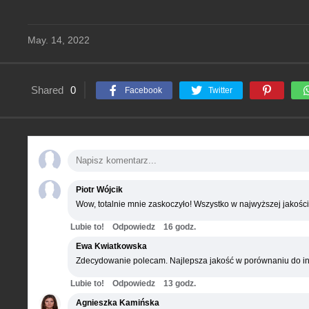
May. 14, 2022
Shared
0
Facebook
Twitter
Piotr Wójcik
Wow, totalnie mnie zaskoczyło! Wszystko w najwyższej jakości
Lubie to!
Odpowiedz
16 godz.
Ewa Kwiatkowska
Zdecydowanie polecam. Najlepsza jakość w porównaniu do in
Lubie to!
Odpowiedz
13 godz.
Agnieszka Kamińska