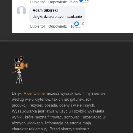
Lubie to!
Odpowiedz
5 dni
Adam Sikorski
dzięki, działa player i szukanie
10
Lubie to!
Odpowiedz
10 dni
Dzięki
Vider.Online
możesz wyszukiwać filmy i seriale
według wielu kryteriów, takich jak gatunek, rok
produkcji, reżyser, obsada, oceny i wiele innych.
Wyszukiwarka jest łatwa w użyciu i szybko wyświetla
wyniki, które można filtrować, sortować i przeglądać w
różnych widokach. Informacje na stronie mają
charakter reklamowy. Przed skorzystaniem z