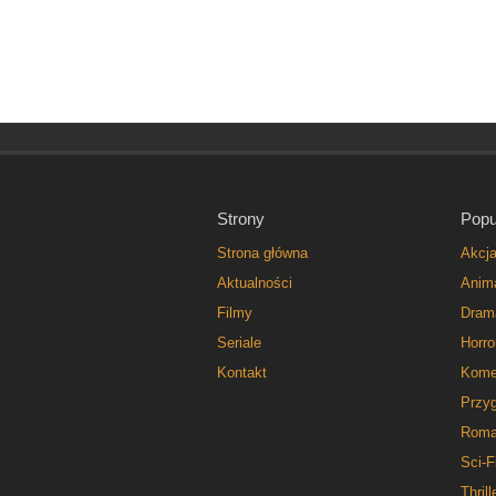
Strony
Popu
Strona główna
Akcj
Aktualności
Anim
Filmy
Dram
Seriale
Horro
Kontakt
Kome
Przy
Roma
Sci-F
Thrill