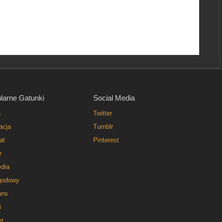
larne Gatunki
Social Media
a
Twitter
acja
Tumblr
at
Pinterest
r
dia
godowy
ns
i
er