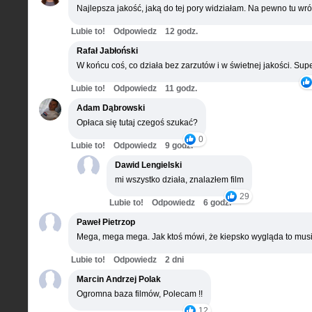
Najlepsza jakość, jaką do tej pory widziałam. Na pewno tu wró
Lubie to!
Odpowiedz
12 godz.
Rafał Jabłoński
W końcu coś, co działa bez zarzutów i w świetnej jakości. Supe
Lubie to!
Odpowiedz
11 godz.
Adam Dąbrowski
Opłaca się tutaj czegoś szukać?
0
Lubie to!
Odpowiedz
9 godz.
Dawid Lengielski
mi wszystko działa, znalazłem film
29
Lubie to!
Odpowiedz
6 godz.
Paweł Pietrzop
Mega, mega mega. Jak ktoś mówi, że kiepsko wygląda to musi
Lubie to!
Odpowiedz
2 dni
Marcin Andrzej Polak
Ogromna baza filmów, Polecam !!
12