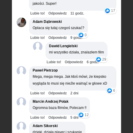
jakości. Super!
17
Lubie to!
Odpowiedz
11 godz.
Adam Dąbrowski
Opłaca się tutaj czegoś szukać?
0
Lubie to!
Odpowiedz
9 godz.
Dawid Lengielski
mi wszystko działa, znalazłem film
29
Lubie to!
Odpowiedz
6 godz.
Paweł Pietrzop
Mega, mega mega. Jak ktoś mówi, że kiepsko
wygląda to musi się nieźle walnąć w głowe xD
6
Lubie to!
Odpowiedz
2 dni
Marcin Andrzej Polak
Ogromna baza filmów, Polecam !!
12
Lubie to!
Odpowiedz
5 dni
Adam Sikorski
dzięki, działa player i szukanie