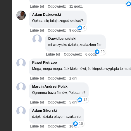
Lubie to!
Odpowiedz
11 godz.
Adam Dąbrowski
Opłaca się tutaj czegoś szukać?
0
Lubie to!
Odpowiedz
9 godz.
Dawid Lengielski
mi wszystko działa, znalazłem film
29
Lubie to!
Odpowiedz
6 godz.
Paweł Pietrzop
Mega, mega mega. Jak ktoś mówi, że kiepsko wygląda to musi
Lubie to!
Odpowiedz
2 dni
Marcin Andrzej Polak
Ogromna baza filmów, Polecam !!
12
Lubie to!
Odpowiedz
5 dni
Adam Sikorski
dzięki, działa player i szukanie
10
Lubie to!
Odpowiedz
10 dni