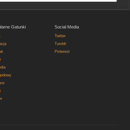
larne Gatunki
Social Media
a
Twitter
acja
Tumblr
at
Pinterest
r
dia
godowy
ns
i
er