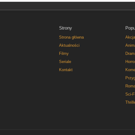
Strony
Popu
Strona główna
Akcj
Aktualności
Anim
Filmy
Dram
Seriale
Horro
Kontakt
Kome
Przy
Roma
Sci-F
Thrill