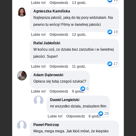
Lubie to!
Odpowiedz
13 godz.
Agnieszka Kamińska
Najlepsza jakość, jaką do tej pory widziałam. Na
pewno tu wrócę! Filmy w świetnej jakości
19
Lubie to!
Odpowiedz
12 godz.
Rafał Jabłoński
W końcu coś, co działa bez zarzutów i w świetnej
jakości. Super!
17
Lubie to!
Odpowiedz
11 godz.
Adam Dąbrowski
Opłaca się tutaj czegoś szukać?
0
Lubie to!
Odpowiedz
9 godz.
Dawid Lengielski
mi wszystko działa, znalazłem film
29
Lubie to!
Odpowiedz
6 godz.
Paweł Pietrzop
Mega, mega mega. Jak ktoś mówi, że kiepsko