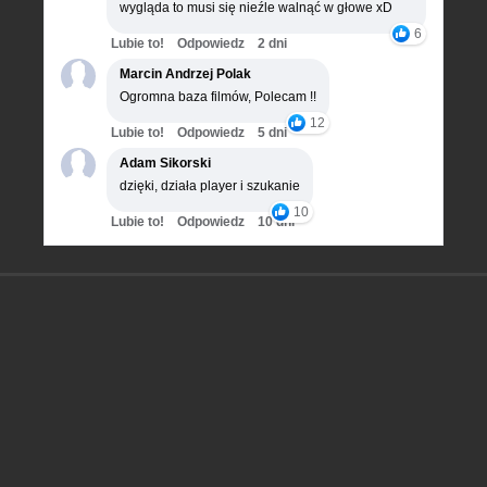
wygląda to musi się nieźle walnąć w głowe xD
6
Lubie to!
Odpowiedz
2 dni
Marcin Andrzej Polak
Ogromna baza filmów, Polecam !!
12
Lubie to!
Odpowiedz
5 dni
Adam Sikorski
dzięki, działa player i szukanie
10
Lubie to!
Odpowiedz
10 dni