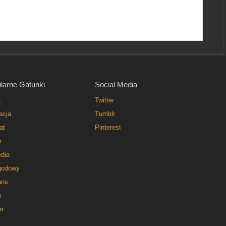
larne Gatunki
Social Media
a
Twitter
acja
Tumblr
at
Pinterest
r
dia
godowy
ns
i
er