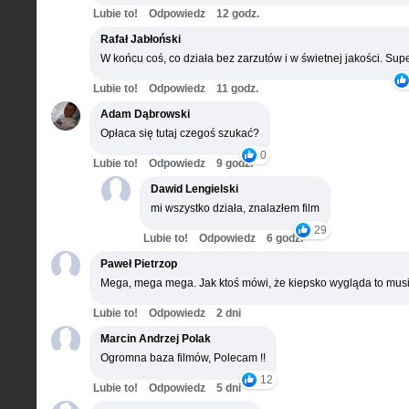
Lubie to!
Odpowiedz
12 godz.
Rafał Jabłoński
W końcu coś, co działa bez zarzutów i w świetnej jakości. Supe
Lubie to!
Odpowiedz
11 godz.
Adam Dąbrowski
Opłaca się tutaj czegoś szukać?
0
Lubie to!
Odpowiedz
9 godz.
Dawid Lengielski
mi wszystko działa, znalazłem film
29
Lubie to!
Odpowiedz
6 godz.
Paweł Pietrzop
Mega, mega mega. Jak ktoś mówi, że kiepsko wygląda to musi
Lubie to!
Odpowiedz
2 dni
Marcin Andrzej Polak
Ogromna baza filmów, Polecam !!
12
Lubie to!
Odpowiedz
5 dni