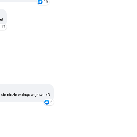
19
r!
17
 się nieźle walnąć w głowe xD
6