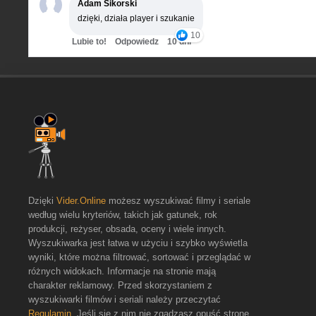
Adam Sikorski
dzięki, działa player i szukanie
10
Lubie to!
Odpowiedz
10 dni
Dzięki
Vider.Online
możesz wyszukiwać filmy i seriale
według wielu kryteriów, takich jak gatunek, rok
produkcji, reżyser, obsada, oceny i wiele innych.
Wyszukiwarka jest łatwa w użyciu i szybko wyświetla
wyniki, które można filtrować, sortować i przeglądać w
różnych widokach. Informacje na stronie mają
charakter reklamowy. Przed skorzystaniem z
wyszukiwarki filmów i seriali należy przeczytać
Regulamin
. Jeśli się z nim nie zgadzasz opuść stronę.