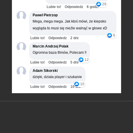
29
Lubie to!
Odpowiedz
6 godz.
Paweł Pietrzop
Mega, mega mega. Jak ktoś mówi, że kiepsko
wygląda to musi się nieźle walnąć w głowe xD
6
Lubie to!
Odpowiedz
2 dni
Marcin Andrzej Polak
Ogromna baza filmów, Polecam !!
12
Lubie to!
Odpowiedz
5 dni
Adam Sikorski
dzięki, działa player i szukanie
10
Lubie to!
Odpowiedz
10 dni