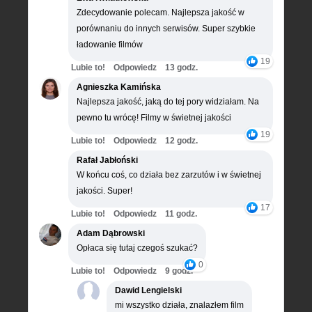
Zdecydowanie polecam. Najlepsza jakość w
porównaniu do innych serwisów. Super szybkie
ładowanie filmów
19
Lubie to!
Odpowiedz
13 godz.
Agnieszka Kamińska
Najlepsza jakość, jaką do tej pory widziałam. Na
pewno tu wrócę! Filmy w świetnej jakości
19
Lubie to!
Odpowiedz
12 godz.
Rafał Jabłoński
W końcu coś, co działa bez zarzutów i w świetnej
jakości. Super!
17
Lubie to!
Odpowiedz
11 godz.
Adam Dąbrowski
Opłaca się tutaj czegoś szukać?
0
Lubie to!
Odpowiedz
9 godz.
Dawid Lengielski
mi wszystko działa, znalazłem film