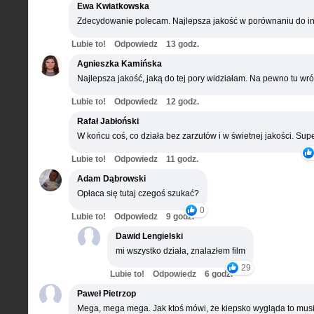
Ewa Kwiatkowska
Zdecydowanie polecam. Najlepsza jakość w porównaniu do in
Lubie to!
Odpowiedz
13 godz.
Agnieszka Kamińska
Najlepsza jakość, jaką do tej pory widziałam. Na pewno tu wró
Lubie to!
Odpowiedz
12 godz.
Rafał Jabłoński
W końcu coś, co działa bez zarzutów i w świetnej jakości. Supe
Lubie to!
Odpowiedz
11 godz.
Adam Dąbrowski
Opłaca się tutaj czegoś szukać?
0
Lubie to!
Odpowiedz
9 godz.
Dawid Lengielski
mi wszystko działa, znalazłem film
29
Lubie to!
Odpowiedz
6 godz.
Paweł Pietrzop
Mega, mega mega. Jak ktoś mówi, że kiepsko wygląda to musi