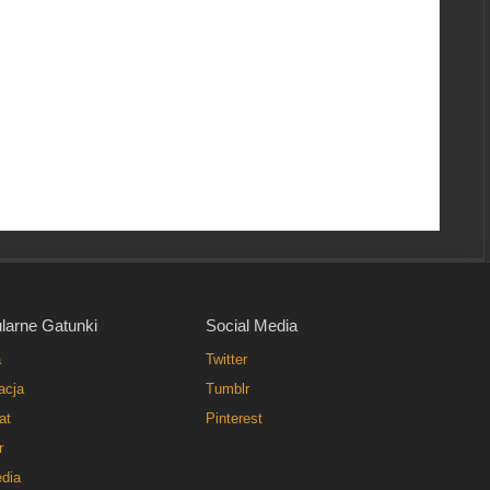
larne Gatunki
Social Media
a
Twitter
acja
Tumblr
at
Pinterest
r
dia