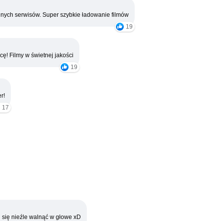
nych serwisów. Super szybkie ładowanie filmów
19
cę! Filmy w świetnej jakości
19
r!
17
 się nieźle walnąć w głowe xD