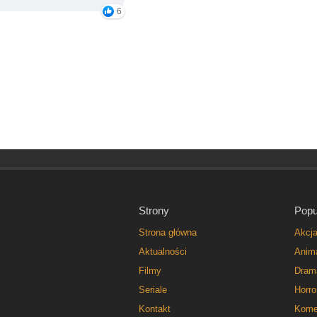
6
Strony
Popu
Strona główna
Akcj
Aktualności
Anim
Filmy
Dram
Seriale
Horro
Kontakt
Kome