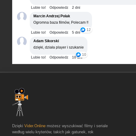
Lubie to!
Odpowiedz
2 dni
Marcin Andrzej Polak
Ogromna baza filmów, Polecam !!
12
Lubie to!
Odpowiedz
5 dni
Adam Sikorski
dzięki, działa player i szukanie
10
Lubie to!
Odpowiedz
10 dni
Dzięki
Vider.Online
możesz wyszukiwać filmy i seriale
według wielu kryteriów, takich jak gatunek, rok