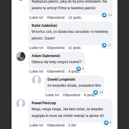
Najlepsza jakość, jaką do tej pory widziałam. Na
pewno tu wrócę! Filmy w świetnej jakości
19
Lubie to!
Odpowiedz
12 godz.
Rafał Jabłoński
W końcu coś, co działa bez zarzutów i w świetnej
jakości. Super!
17
Lubie to!
Odpowiedz
11 godz.
Adam Dąbrowski
Opłaca się tutaj czegoś szukać?
0
Lubie to!
Odpowiedz
9 godz.
Dawid Lengielski
mi wszystko działa, znalazłem film
29
Lubie to!
Odpowiedz
6 godz.
Paweł Pietrzop
Mega, mega mega. Jak ktoś mówi, że kiepsko
wygląda to musi się nieźle walnąć w głowe xD
6
Lubie to!
Odpowiedz
2 dni