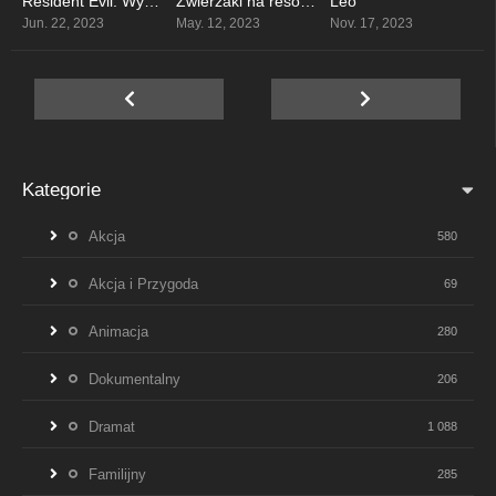
Resident Evil: Wyspa śmierci
Zwierzaki na resorach
Leo
5.7
5.2
7
Jun. 22, 2023
May. 12, 2023
Nov. 17, 2023
Kategorie
Akcja
580
Akcja i Przygoda
69
Animacja
280
Dokumentalny
206
Dramat
1 088
Familijny
285