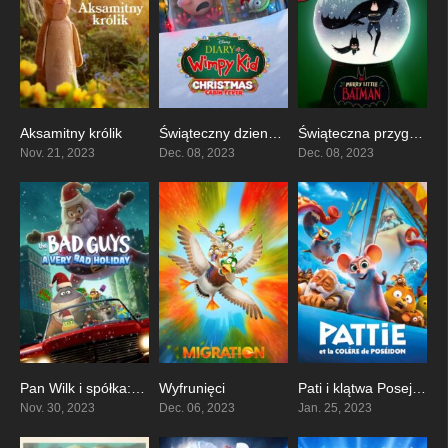
Aksamitny królik
Świąteczny dziennik cwaniaczka: Biała gorączka
Świąteczna przygoda małego Batmana
6.7
5.8
6.4
Nov. 21, 2023
Dec. 08, 2023
Dec. 08, 2023
Pan Wilk i spółka: Bardzo złe święta
Wyfrunięci
Pati i klątwa Posejdona
5.2
0
5.8
Nov. 30, 2023
Dec. 06, 2023
Jan. 25, 2023