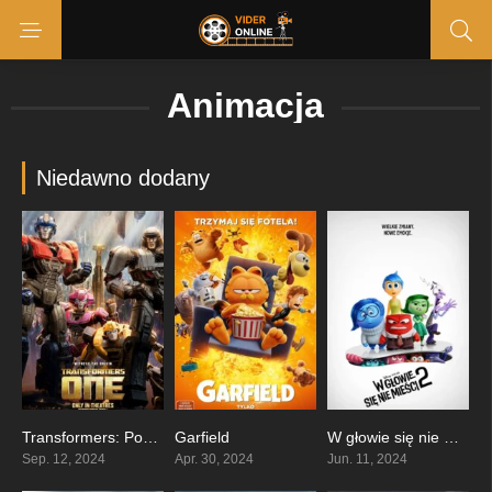
Animacja
Niedawno dodany
Transformers: Początek
Garfield
W głowie się nie mieści 2
0
5.7
7.8
Sep. 12, 2024
Apr. 30, 2024
Jun. 11, 2024