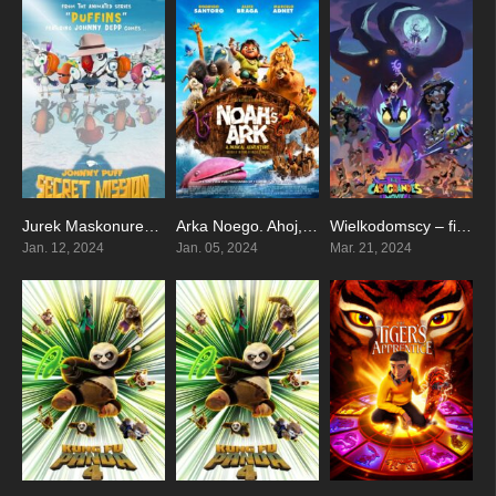
Jurek Maskonurek i misja puffinów
Arka Noego. Ahoj, przygodo!
Wielkodomscy – film
5.9
4.5
5.8
Jan. 12, 2024
Jan. 05, 2024
Mar. 21, 2024