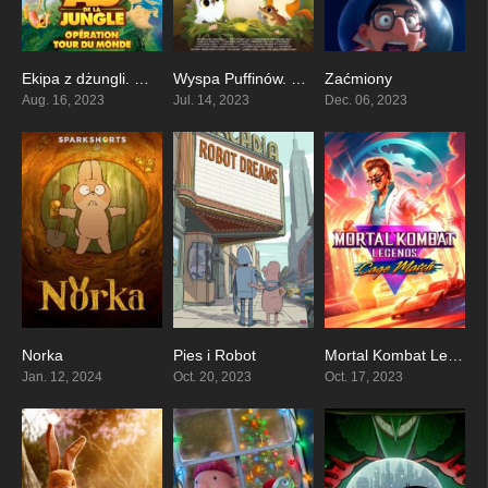
Ekipa z dżungli. Misja ratunkowa
Wyspa Puffinów. Nowi przyjaciele
Zaćmiony
6
7.8
6.1
Aug. 16, 2023
Jul. 14, 2023
Dec. 06, 2023
Norka
Pies i Robot
Mortal Kombat Legends: Cage Match
7.4
7.6
5.8
Jan. 12, 2024
Oct. 20, 2023
Oct. 17, 2023