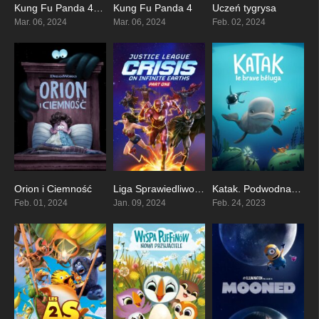
Kung Fu Panda 4 PL
Kung Fu Panda 4
Uczeń tygrysa
0
0
5.7
Mar. 06, 2024
Mar. 06, 2024
Feb. 02, 2024
Orion i Ciemność
Liga Sprawiedliwości: Kryzys na Nieskończonych Ziemiach cz 1
Katak. Podwodna przygoda
6.4
6.4
0
Feb. 01, 2024
Jan. 09, 2024
Feb. 24, 2023