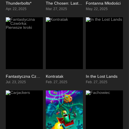
Thunderbolts*
The Chosen: Last Supper
Fontanna Młodości
0
0
0
Apr. 22, 2025
Mar. 27, 2025
May. 22, 2025
Fantastyczna Czwórka: Pierwsze kroki
Kontratak
In the Lost Lands
0
6
4.9
Jul. 23, 2025
Feb. 27, 2025
Feb. 27, 2025