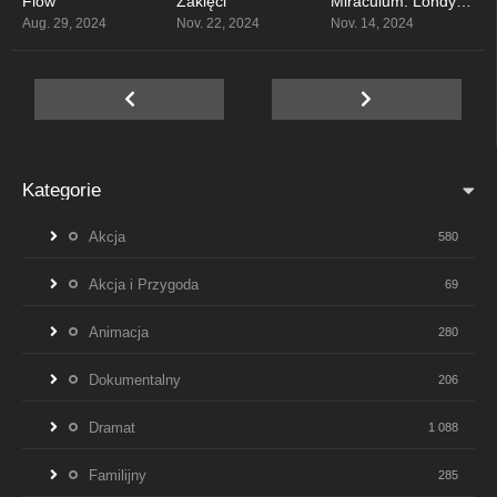
Flow
Zaklęci
Miraculum: Londyn. Na krawędzi czasu
7.9
5.7
0
Aug. 29, 2024
Nov. 22, 2024
Nov. 14, 2024
Kategorie
Akcja
580
Akcja i Przygoda
69
Animacja
280
Dokumentalny
206
Dramat
1 088
Familijny
285