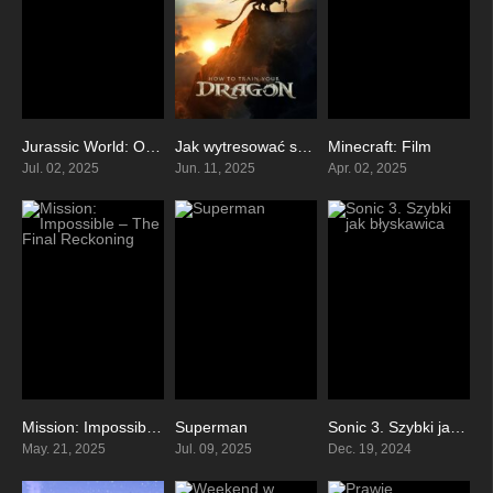
Jurassic World: Odrodzenie
Jak wytresować smoka
Minecraft: Film
0
0
0
Jul. 02, 2025
Jun. 11, 2025
Apr. 02, 2025
Mission: Impossible – The Final Reckoning
Superman
Sonic 3. Szybki jak błyskawica
0
0
0
May. 21, 2025
Jul. 09, 2025
Dec. 19, 2024