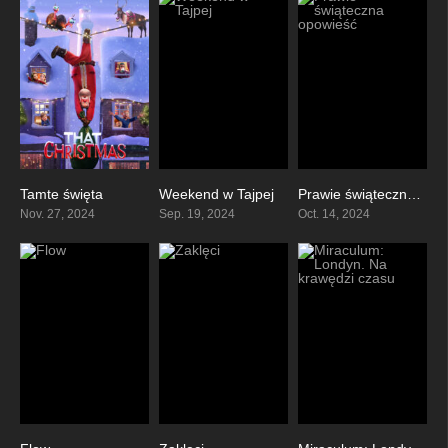
Tamte święta
Weekend w Tajpej
Prawie świąteczna opowieść
6.8
5.7
7.1
Nov. 27, 2024
Sep. 19, 2024
Oct. 14, 2024