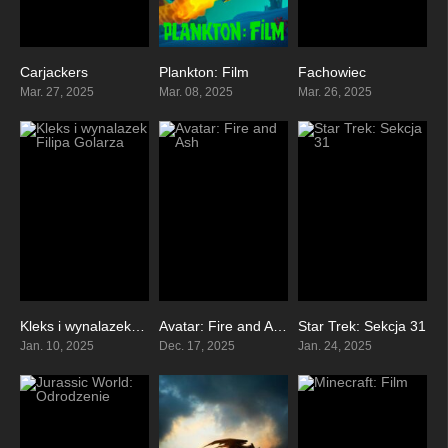
Carjackers
Plankton: Film
Fachowiec
4.8
5.3
0
Mar. 27, 2025
Mar. 08, 2025
Mar. 26, 2025
Kleks i wynalazek Filipa Golarza
Avatar: Fire and Ash
Star Trek: Sekcja 31
0
0
0
Jan. 10, 2025
Dec. 17, 2025
Jan. 24, 2025