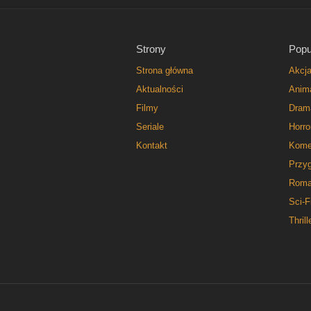
Strony
Popu
Strona główna
Akcj
Aktualności
Anim
Filmy
Dram
Seriale
Horro
Kontakt
Kome
Przy
Roma
Sci-F
Thrill