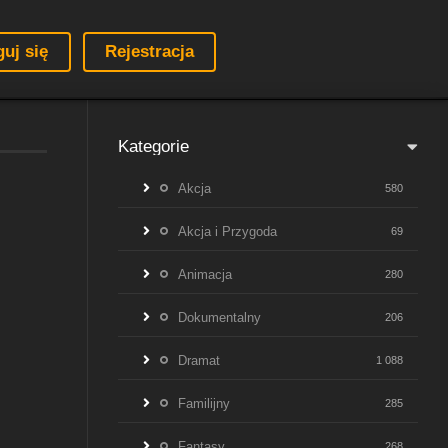
guj się
Rejestracja
Kategorie
Akcja
580
Akcja i Przygoda
69
Animacja
280
Dokumentalny
206
Dramat
1 088
Familijny
285
Fantasy
268