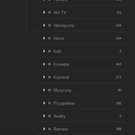
film TV
111
Historyczny
104
Horror
434
Kids
5
Komedia
947
Kryminał
272
Muzyczny
80
Przygodowy
292
Reality
5
Romans
388