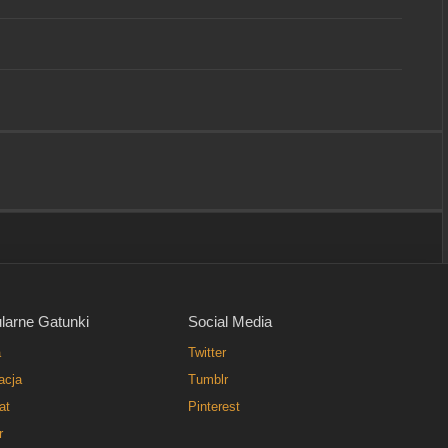
larne Gatunki
Social Media
a
Twitter
acja
Tumblr
at
Pinterest
r