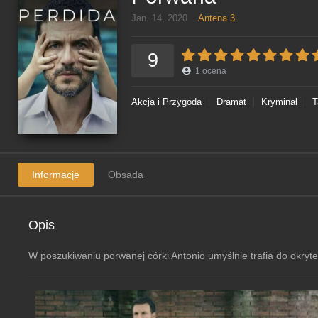
Jan. 14, 2020
Antena 3
9
1
ocena
Akcja i Przygoda
Dramat
Kryminał
T
Informacje
Obsada
Opis
W poszukiwaniu porwanej córki Antonio umyślnie trafia do okryt