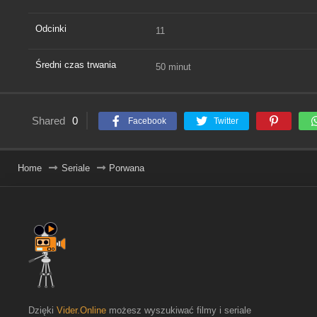
Odcinki
11
Średni czas trwania
50 minut
Shared
0
Facebook
Twitter
Home
Seriale
Porwana
Dzięki
Vider.Online
możesz wyszukiwać filmy i seriale