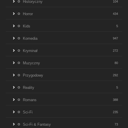
Historyczny
104
Horror
434
Kids
5
Komedia
947
Kryminał
272
Muzyczny
80
Przygodowy
292
Reality
5
Romans
388
Sci-Fi
235
Sci-Fi & Fantasy
73