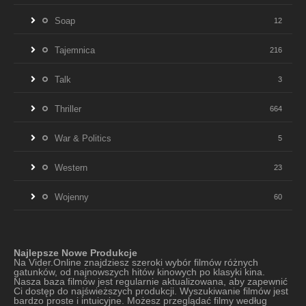
Soap
12
Tajemnica
216
Talk
3
Thriller
664
War & Politics
5
Western
23
Wojenny
60
Najlepsze Nowe Produkcje
Na Vider.Online znajdziesz szeroki wybór filmów różnych
gatunków, od najnowszych hitów kinowych po klasyki kina.
Nasza baza filmów jest regularnie aktualizowana, aby zapewnić
Ci dostęp do najświeższych produkcji. Wyszukiwanie filmów jest
bardzo proste i intuicyjne. Możesz przeglądać filmy według