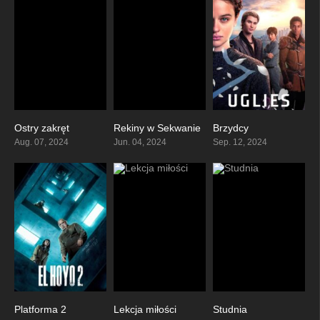
Ostry zakręt
Rekiny w Sekwanie
Brzydcy
4.9
5.2
4.7
Aug. 07, 2024
Jun. 04, 2024
Sep. 12, 2024
Platforma 2
Lekcja miłości
Studnia
6.5
5.6
5.1