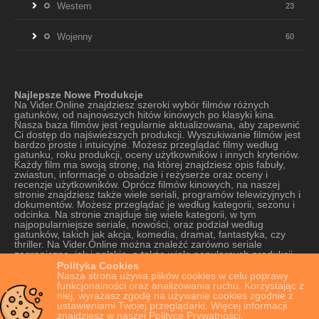
Western
23
Wojenny
60
Najlepsze Nowe Produkcje
Na Vider.Online znajdziesz szeroki wybór filmów różnych
gatunków, od najnowszych hitów kinowych po klasyki kina.
Nasza baza filmów jest regularnie aktualizowana, aby zapewnić
Ci dostęp do najświeższych produkcji. Wyszukiwanie filmów jest
bardzo proste i intuicyjne. Możesz przeglądać filmy według
gatunku, roku produkcji, oceny użytkowników i innych kryteriów.
Każdy film ma swoją stronę, na której znajdziesz opis fabuły,
zwiastun, informacje o obsadzie i reżyserze oraz oceny i
recenzje użytkowników. Oprócz filmów kinowych, na naszej
stronie znajdziesz także wiele seriali, programów telewizyjnych i
dokumentów. Możesz przeglądać je według kategorii, sezonu i
odcinka. Na stronie znajduje się wiele kategorii, w tym
najpopularniejsze seriale, nowości, oraz podział według
gatunków, takich jak akcja, komedia, dramat, fantastyka, czy
thriller. Na Vider.Online można znaleźć zarówno seriale
zagraniczne, jak i polskie, a także wiele popularnych produkcji
oryginalnych platform VOD. Strona oferuje szeroki wybór seriali,
Polityka Cookies
od tych najnowszych do tych starszych, które cieszą się kultową
Nasza strona używa plików cookies w celu poprawy
popularnością. Nasza strona jest również bardzo łatwa w
funkcjonalności oraz analizowania ruchu. Korzystając z
obsłudze, dzięki czemu znajdziesz na niej wszystko, czego
niej, wyrażasz zgodę na używanie cookies zgodnie z
potrzebujesz w kilka kliknięć. Mamy nadzieję, że nasza strona z
ustawieniami Twojej przeglądarki. Więcej informacji
najlepszymi i najnowszymi filmami online przypadnie Ci do gustu
znajdziesz w naszej Polityce Prywatności.