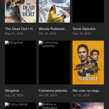
The Dead Don’t Hurt
Wanda Rutkiewicz. Ostatnia wyprawa
Smok Diplodok
6.4
0
7.7
May. 01, 2024
Oct. 18, 2024
Sep. 28, 2024
Slingshot
Czerwona jedynka
Nie czas na negocjacje
5.7
0
5.5
Aug. 30, 2024
Nov. 06, 2024
Jul. 25, 2024