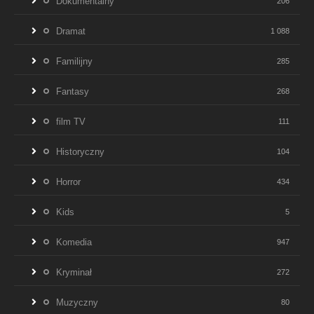
Dokumentalny
206
Dramat
1 088
Familijny
285
Fantasy
268
film TV
111
Historyczny
104
Horror
434
Kids
5
Komedia
947
Kryminał
272
Muzyczny
80