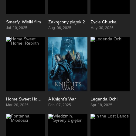
Smerfy. Wielki film
Zakręcony piątek 2
Życie Chucka
0
0
7.6
Jul. 10, 2025
Aug. 06, 2025
May. 30, 2025
Home Sweet Home: Rebirth
A Knight’s War
Legenda Ochi
4.1
4.2
6.2
Mar. 20, 2025
Feb. 07, 2025
Apr. 18, 2025