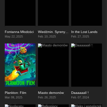
Fontanna Młodości
Wiedźmin. Syreny z głębin
In the Lost Lands
0
6.1
4.9
May. 22, 2025
Feb. 10, 2025
Feb. 27, 2025
Plankton: Film
Miasto demonów
Daaaaaalí !
5.3
5.4
6.6
Mar. 08, 2025
Feb. 26, 2025
Feb. 07, 2024