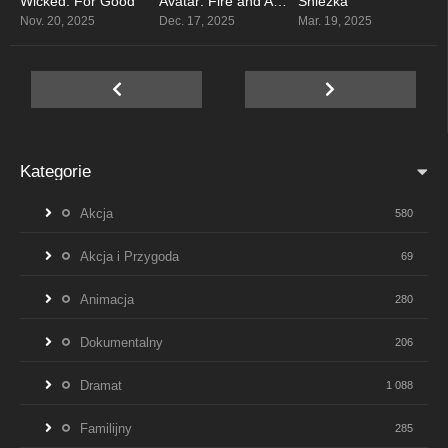
Wicked: For Good
Avatar: Fire and Ash
Śnieżka
0
0
0
Nov. 20, 2025
Dec. 17, 2025
Mar. 19, 2025
Kategorie
Akcja
580
Akcja i Przygoda
69
Animacja
280
Dokumentalny
206
Dramat
1 088
Familijny
285