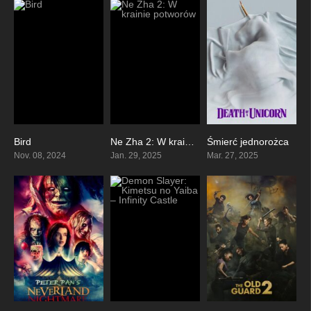
Bird
Ne Zha 2: W krainie potworów
Śmierć jednorożca
7
8.1
5.9
Nov. 08, 2024
Jan. 29, 2025
Mar. 27, 2025