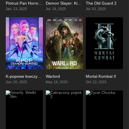
Piotruś Pan Horror w Nibylandii
Demon Slayer: Kimetsu no Yaiba – Infinity Castle
The Old Guard 2
4.9
0
0
Jan. 13, 2025
Jul. 18, 2025
Jul. 01, 2025
K-popowe łowczynie demonów
Warlord
Mortal Kombat II
7.9
0
0
Jun. 20, 2025
May. 16, 2025
Oct. 22, 2025