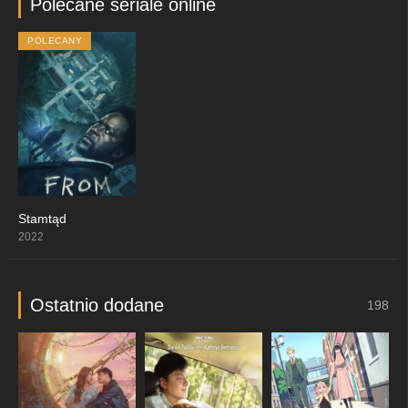
Polecane seriale online
POLECANY
Stamtąd
10
2022
Ostatnio dodane
198