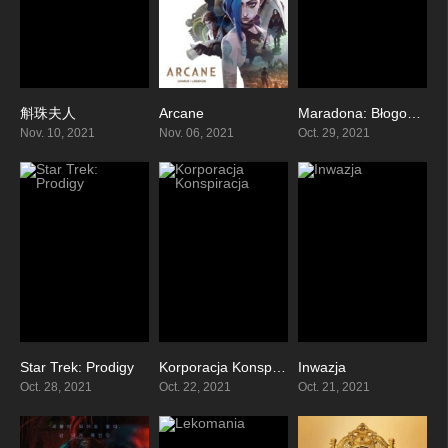
斛珠夫人
Arcane
Maradona: Błogosławiony sen
7.4
8.743
7.487
Nov. 10, 2021
Nov. 06, 2021
Oct. 29, 2021
Star Trek: Prodigy
Korporacja Konspiracja
Inwazja
7.7
8.162
7.3
Oct. 28, 2021
Oct. 22, 2021
Oct. 21, 2021