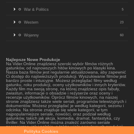
War & Politics
5
Western
23
Wojenny
60
Najlepsze Nowe Produkcje
Na Vider.Online znajdziesz szeroki wybór filmów różnych
gatunków, od najnowszych hitów kinowych po klasyki kina.
Nasza baza filmów jest regularnie aktualizowana, aby zapewnić
Ci dostęp do najświeższych produkcji. Wyszukiwanie filmów jest
bardzo proste i intuicyjne. Możesz przeglądać filmy według
gatunku, roku produkcji, oceny użytkowników i innych kryteriów.
Każdy film ma swoją stronę, na której znajdziesz opis fabuły,
zwiastun, informacje o obsadzie i reżyserze oraz oceny i
recenzje użytkowników. Oprócz filmów kinowych, na naszej
stronie znajdziesz także wiele seriali, programów telewizyjnych i
dokumentów. Możesz przeglądać je według kategorii, sezonu i
odcinka. Na stronie znajduje się wiele kategorii, w tym
najpopularniejsze seriale, nowości, oraz podział według
gatunków, takich jak akcja, komedia, dramat, fantastyka, czy
thriller. Na Vider.Online można znaleźć zarówno seriale
zagraniczne, jak i polskie, a także wiele popularnych produkcji
oryginalnych platform VOD. Strona oferuje szeroki wybór seriali,
Polityka Cookies