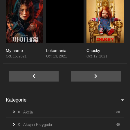
My name
Lekomania
Chucky
8.322
8.111
7.857
Oct. 15, 2021
Oct. 13, 2021
Oct. 12, 2021
Kategorie
Akcja
580
Akcja i Przygoda
69