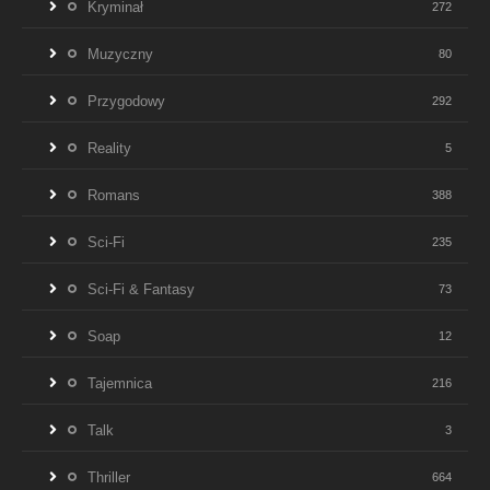
Kryminał
272
Muzyczny
80
Przygodowy
292
Reality
5
Romans
388
Sci-Fi
235
Sci-Fi & Fantasy
73
Soap
12
Tajemnica
216
Talk
3
Thriller
664