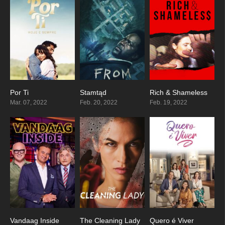
Por Ti
Stamtąd
Rich & Shameless
4.6
8.165
7
Mar. 07, 2022
Feb. 20, 2022
Feb. 19, 2022
Vandaag Inside
The Cleaning Lady
Quero é Viver
5.3
7.873
6.143