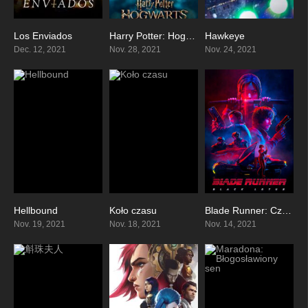
Los Enviados
Harry Potter: Hogwarts Tournament of Houses
Hawkeye
8.004
7.439
8.112
Dec. 12, 2021
Nov. 28, 2021
Nov. 24, 2021
Hellbound
Koło czasu
Blade Runner: Czarny Lotos
7.513
7.785
7.29
Nov. 19, 2021
Nov. 18, 2021
Nov. 14, 2021