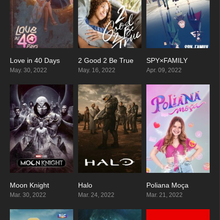
Love in 40 Days
2 Good 2 Be True
SPY×FAMILY
3.9
7.622
8.712
May. 30, 2022
May. 16, 2022
Apr. 09, 2022
Moon Knight
Halo
Poliana Moça
7.979
8.447
7.136
Mar. 30, 2022
Mar. 24, 2022
Mar. 21, 2022