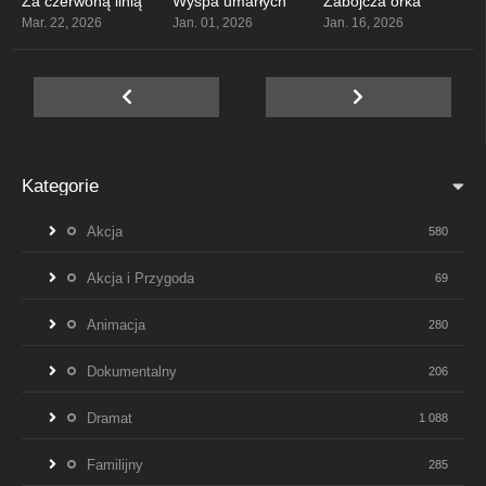
Za czerwoną linią
Wyspa umarłych
Zabójcza orka
6.1
5.6
4.1
Mar. 22, 2026
Jan. 01, 2026
Jan. 16, 2026
Kategorie
Akcja
580
Akcja i Przygoda
69
Animacja
280
Dokumentalny
206
Dramat
1 088
Familijny
285