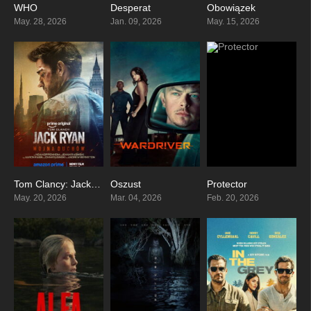
WHO
Desperat
Obowiązek
4.6
6.5
5.4
May. 28, 2026
Jan. 09, 2026
May. 15, 2026
Tom Clancy: Jack Ryan – Wojna Duchów
Oszust
Protector
5.7
5.5
5.2
May. 20, 2026
Mar. 04, 2026
Feb. 20, 2026