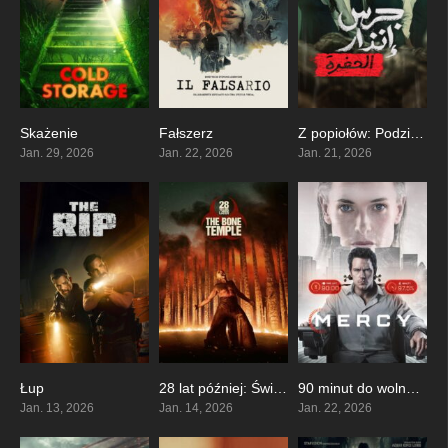
Skażenie
Fałszerz
Z popiołów: Podziemna pułapka
7.6
0
0
Jan. 29, 2026
Jan. 22, 2026
Jan. 21, 2026
Łup
28 lat później: Świątynia kości
90 minut do wolności
0
7.7
0
Jan. 13, 2026
Jan. 14, 2026
Jan. 22, 2026