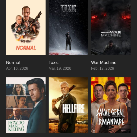
Normal
Toxic
War Machine
7.5
0
7.1
Apr. 16, 2026
Mar. 19, 2026
Feb. 12, 2026