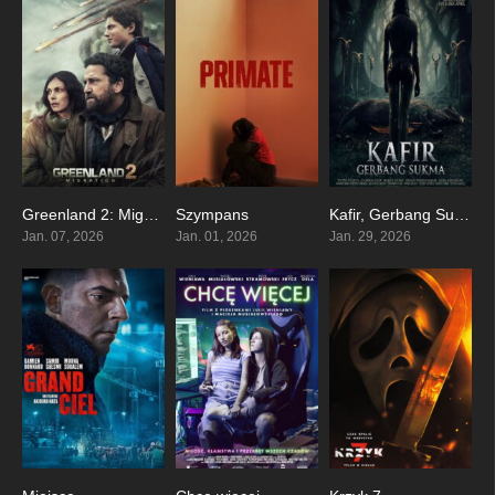
Greenland 2: Migration
Szympans
Kafir, Gerbang Sukma
0
6.2
0
Jan. 07, 2026
Jan. 01, 2026
Jan. 29, 2026