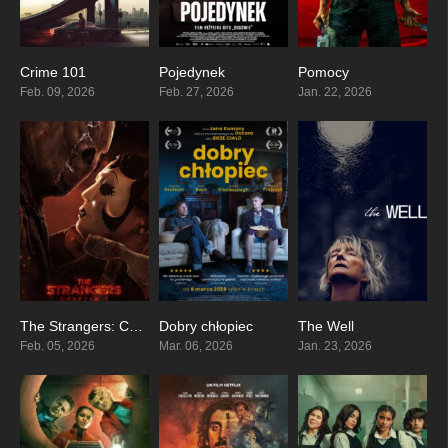
Crime 101
Pojedynek
Pomocy
0
0
7.1
Feb. 09, 2026
Feb. 27, 2026
Jan. 22, 2026
The Strangers: Chapter 3
Dobry chłopiec
The Well
0
6.7
7.9
Feb. 05, 2026
Mar. 06, 2026
Jan. 23, 2026