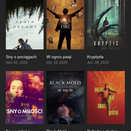
Sny o pociągach
W ogniu pasji
Kryptyda
7.6
6.6
4
Nov. 05, 2025
Oct. 10, 2025
Jun. 09, 2025