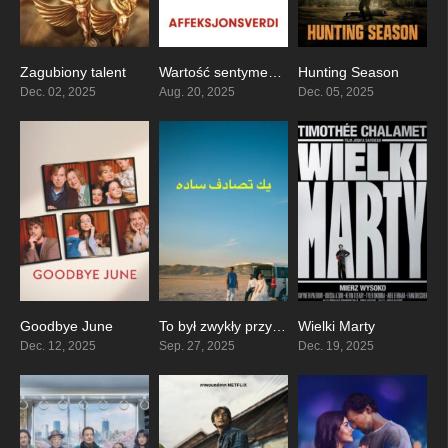
Zagubiony talent
Wartość sentymentalna
Hunting Season
8.1
8
6.3
Dec. 02, 2025
Aug. 20, 2025
Dec. 05, 2025
Goodbye June
To był zwykły przypadek
Wielki Marty
0
7.7
7.7
Dec. 12, 2025
Sep. 27, 2025
Dec. 19, 2025