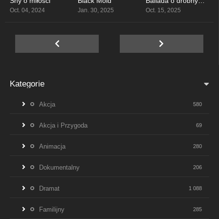
Sny o miłości
Black Mold
Ballada o drobnym karciarzu
7.3
4.3
5.8
Oct. 04, 2024
Jan. 30, 2025
Oct. 15, 2025
Kategorie
Akcja
580
Akcja i Przygoda
69
Animacja
280
Dokumentalny
206
Dramat
1 088
Familijny
285