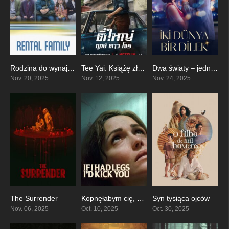
Rodzina do wynajęcia
Tee Yai: Książę złodziei
Dwa światy – jedno życzenie
7.9
5.4
6
Nov. 20, 2025
Nov. 12, 2025
Nov. 24, 2025
The Surrender
Kopnęłabym cię, gdybym mogła
Syn tysiąca ojców
5.4
6.7
7.4
Nov. 06, 2025
Oct. 10, 2025
Oct. 30, 2025