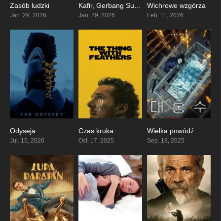
Zasób ludzki
Kafir, Gerbang Sukma
Wichrowe wzgórza
6.6
0
0
Jan. 29, 2026
Jan. 29, 2026
Feb. 11, 2026
Odyseja
Czas kruka
Wielka powódź
0
6.2
6.8
Jul. 15, 2026
Oct. 17, 2025
Sep. 18, 2025